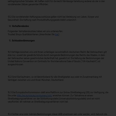
vertragstypischen Schaden. Wir haften nicht für die leicht fahrlässige Verletzung anderer als der in den
vorstehenden Sätzen genannten Pflichten.
13.2 Die vorstehenden Haftungsausschlüsse gelten nicht bei Verletzung von Leben, Körper und
Gesundheit. Die Haftung nach Produkthaftungsgesetz bleibt unberührt.
Verhaltenskodex
Folgenden Verhaltenskodizes haben wir uns unterworfen:
Trusted Shops Qualitätskriterien (diese finden SIe
hier
)
Schlussbestimmungen
15.1 Verträge zwischen uns und Ihnen unterliegen ausschließlich deutschem Recht. Bei Verbrauchern gilt
dies nur, soweit der gewährte Schutz durch zwingende Bestimmungen des Rechts des Staates, in dem
der Verbraucher seinen gewöhnlichen Aufenthalt hat, gewahrt ist. Die Geltung der Bestimmungen der
United Nations Convention on Contracts for the International Sale of Goods (“UN-Kaufrecht”) ist
ausgeschlossen.
15.2 Sind Sie Kaufmann, so ist Gerichtsstand für alle Streitigkeiten aus oder im Zusammenhang mit
Verträgen zwischen uns und Ihnen München, Deutschland.
15.3 Die Europäische Kommission stellt eine Plattform zur Online-Streitbeilegung (OS) zur Verfügung, die
Sie unter
http://ec.europa.eu/consumers/odr/
erreichen können. Zur Teilnahme an einem
Streitbeilegungsverfahren vor der Schlichtungsstelle (Universalschlichtungsstelle) sind wir nicht
verpflichtet. Wir nehmen an Streitbeilegungsverfahren nicht teil.
15.4 Sollten eine oder mehrere Bestimmungen dieser AGB unwirksam sein oder werden, wird dadurch die