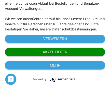
einen reibungslosen Ablauf bei Bestellungen und Benutzer-
Account-Verwaltungen.
Wir weisen ausdrücklich darauf hin, dass unsere Produkte und
Inhalte nur für Personen über 18 Jahre geeignet sind. Bitte
bestätigen Sie daher, unsere Datenschutzbestimmungen.
VERWEIGERN
AKZEPTIEREN
* Alle angezeigten Preise inkl. gesetzl. MwSt. zzgl.
Versandkosten und ggf. Nachnahmegebühren.
MEHR
© 2026 Happy People GmbH - Liquids für eZigaretten.
Made in Germany. Alle Rechte vorbehalten.
Jugendschutz
AGB
Datenschutz
Impressum
Powered by