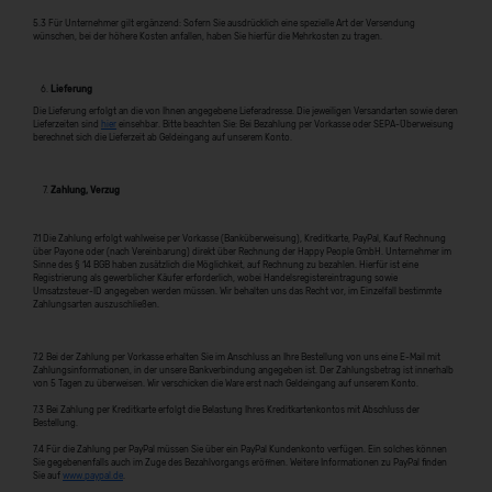
5.3 Für Unternehmer gilt ergänzend: Sofern Sie ausdrücklich eine spezielle Art der Versendung
wünschen, bei der höhere Kosten anfallen, haben Sie hierfür die Mehrkosten zu tragen.
Lieferung
Die Lieferung erfolgt an die von Ihnen angegebene Lieferadresse. Die jeweiligen Versandarten sowie deren
Lieferzeiten sind
hier
einsehbar. Bitte beachten Sie: Bei Bezahlung per Vorkasse oder SEPA-Überweisung
berechnet sich die Lieferzeit ab Geldeingang auf unserem Konto.
Zahlung, Verzug
7.1 Die Zahlung erfolgt wahlweise per Vorkasse (Banküberweisung), Kreditkarte, PayPal, Kauf Rechnung
über Payone oder (nach Vereinbarung) direkt über Rechnung der Happy People GmbH. Unternehmer im
Sinne des § 14 BGB haben zusätzlich die Möglichkeit, auf Rechnung zu bezahlen. Hierfür ist eine
Registrierung als gewerblicher Käufer erforderlich, wobei Handelsregistereintragung sowie
Umsatzsteuer-ID angegeben werden müssen. Wir behalten uns das Recht vor, im Einzelfall bestimmte
Zahlungsarten auszuschließen.
7.2 Bei der Zahlung per Vorkasse erhalten Sie im Anschluss an Ihre Bestellung von uns eine E-Mail mit
Zahlungsinformationen, in der unsere Bankverbindung angegeben ist. Der Zahlungsbetrag ist innerhalb
von 5 Tagen zu überweisen. Wir verschicken die Ware erst nach Geldeingang auf unserem Konto.
7.3 Bei Zahlung per Kreditkarte erfolgt die Belastung Ihres Kreditkartenkontos mit Abschluss der
Bestellung.
7.4 Für die Zahlung per PayPal müssen Sie über ein PayPal Kundenkonto verfügen. Ein solches können
Sie gegebenenfalls auch im Zuge des Bezahlvorgangs eröffnen. Weitere Informationen zu PayPal finden
Sie auf
www.paypal.de
.