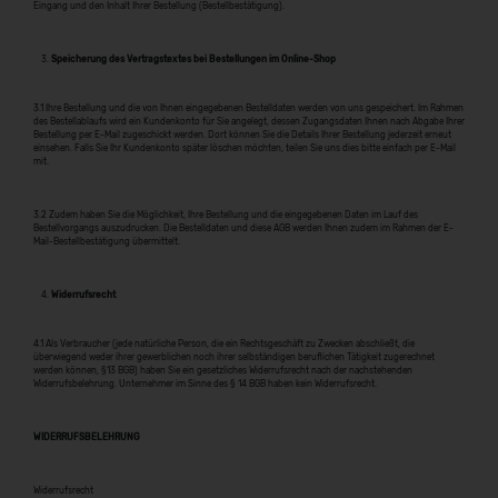
Eingang und den Inhalt Ihrer Bestellung (Bestellbestätigung).
Speicherung des Vertragstextes bei Bestellungen im Online-Shop
3.1 Ihre Bestellung und die von Ihnen eingegebenen Bestelldaten werden von uns gespeichert. Im Rahmen
des Bestellablaufs wird ein Kundenkonto für Sie angelegt, dessen Zugangsdaten Ihnen nach Abgabe Ihrer
Bestellung per E-Mail zugeschickt werden. Dort können Sie die Details Ihrer Bestellung jederzeit erneut
einsehen. Falls Sie Ihr Kundenkonto später löschen möchten, teilen Sie uns dies bitte einfach per E-Mail
mit.
3.2 Zudem haben Sie die Möglichkeit, Ihre Bestellung und die eingegebenen Daten im Lauf des
Bestellvorgangs auszudrucken. Die Bestelldaten und diese AGB werden Ihnen zudem im Rahmen der E-
Mail-Bestellbestätigung übermittelt.
Widerrufsrecht
4.1 Als Verbraucher (jede natürliche Person, die ein Rechtsgeschäft zu Zwecken abschließt, die
überwiegend weder ihrer gewerblichen noch ihrer selbständigen beruflichen Tätigkeit zugerechnet
werden können, §13 BGB) haben Sie ein gesetzliches Widerrufsrecht nach der nachstehenden
Widerrufsbelehrung. Unternehmer im Sinne des § 14 BGB haben kein Widerrufsrecht.
WIDERRUFSBELEHRUNG
Widerrufsrecht