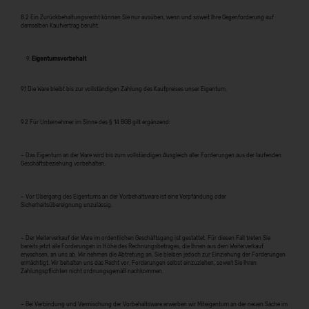
8.2 Ein Zurückbehaltungsrecht können Sie nur ausüben, wenn und soweit Ihre Gegenforderung auf
demselben Kaufvertrag beruht.
Eigentumsvorbehalt
9.1 Die Ware bleibt bis zur vollständigen Zahlung des Kaufpreises unser Eigentum.
9.2 Für Unternehmer im Sinne des § 14 BGB gilt ergänzend:
– Das Eigentum an der Ware wird bis zum vollständigen Ausgleich aller Forderungen aus der laufenden
Geschäftsbeziehung vorbehalten.
– Vor Übergang des Eigentums an der Vorbehaltsware ist eine Verpfändung oder
Sicherheitsübereignung unzulässig.
– Der Weiterverkauf der Ware im ordentlichen Geschäftsgang ist gestattet. Für diesen Fall treten Sie
bereits jetzt alle Forderungen in Höhe des Rechnungsbetrages, die Ihnen aus dem Weiterverkauf
erwachsen, an uns ab. Wir nehmen die Abtretung an, Sie bleiben jedoch zur Einziehung der Forderungen
ermächtigt. Wir behalten uns das Recht vor, Forderungen selbst einzuziehen, soweit Sie Ihren
Zahlungspflichten nicht ordnungsgemäß nachkommen.
– Bei Verbindung und Vermischung der Vorbehaltsware erwerben wir Miteigentum an der neuen Sache im