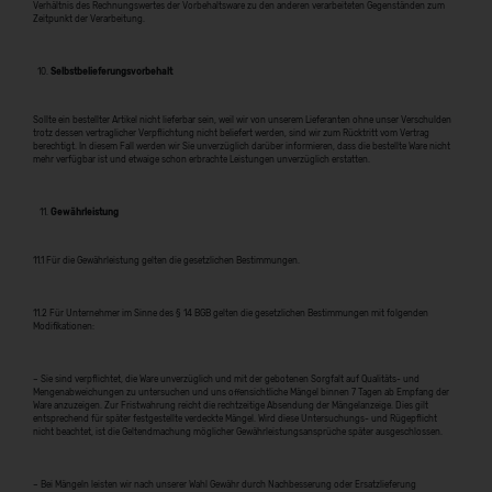
Verhältnis des Rechnungswertes der Vorbehaltsware zu den anderen verarbeiteten Gegenständen zum
Zeitpunkt der Verarbeitung.
Selbstbelieferungsvorbehalt
Sollte ein bestellter Artikel nicht lieferbar sein, weil wir von unserem Lieferanten ohne unser Verschulden
trotz dessen vertraglicher Verpflichtung nicht beliefert werden, sind wir zum Rücktritt vom Vertrag
berechtigt. In diesem Fall werden wir Sie unverzüglich darüber informieren, dass die bestellte Ware nicht
mehr verfügbar ist und etwaige schon erbrachte Leistungen unverzüglich erstatten.
Gewährleistung
11.1 Für die Gewährleistung gelten die gesetzlichen Bestimmungen.
11.2 Für Unternehmer im Sinne des § 14 BGB gelten die gesetzlichen Bestimmungen mit folgenden
Modifikationen:
– Sie sind verpflichtet, die Ware unverzüglich und mit der gebotenen Sorgfalt auf Qualitäts- und
Mengenabweichungen zu untersuchen und uns offensichtliche Mängel binnen 7 Tagen ab Empfang der
Ware anzuzeigen. Zur Fristwahrung reicht die rechtzeitige Absendung der Mängelanzeige. Dies gilt
entsprechend für später festgestellte verdeckte Mängel. Wird diese Untersuchungs- und Rügepflicht
nicht beachtet, ist die Geltendmachung möglicher Gewährleistungsansprüche später ausgeschlossen.
– Bei Mängeln leisten wir nach unserer Wahl Gewähr durch Nachbesserung oder Ersatzlieferung