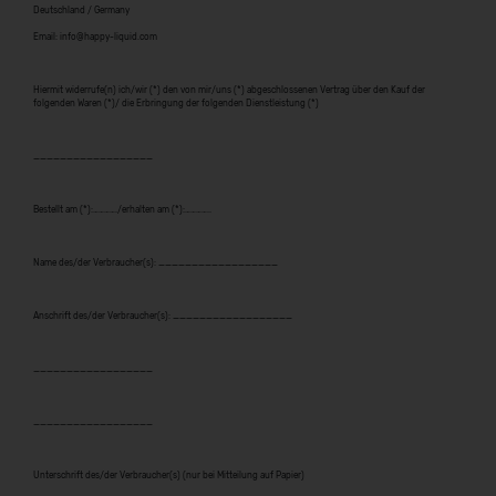
Deutschland / Germany
Email: info@happy-liquid.com
Hiermit widerrufe(n) ich/wir (*) den von mir/uns (*) abgeschlossenen Vertrag über den Kauf der
folgenden Waren (*)/ die Erbringung der folgenden Dienstleistung (*)
__________________
Bestellt am (*):…………./erhalten am (*):…………..
Name des/der Verbraucher(s): __________________
Anschrift des/der Verbraucher(s): __________________
__________________
__________________
Unterschrift des/der Verbraucher(s) (nur bei Mitteilung auf Papier)