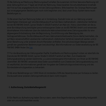
7.5 Bei Zahlung auf Rechnung (Rechnungskauf) erhalten Sie zusammen mit Ihrer Ware eine Rechnung mit
einer Zahlungsfrist von 7 Tagen ab Erhalt der Rechnung. Diese bezahlen Sie schuldbefreiend innerhalb
der Frist auf das angegebene Konto mit der Zahlungsreferenz. Bitte beachten Sie: Solange Rechnungen
aus vorangegangenen Bestellungen noch nicht beglichen sind, lässt unser Shop-System keine neuen
Bestellungen zu.
7.6 Bei einem Kauf per Rechnung treten wir in Vorleistung. Deshalb holen wir zur Wahrung unserer
berechtigten Interessen ggf. eine Bonitätsauskunft auf der Basis mathematisch- statistischer Verfahren
bei der BS PAYONE GmbH, Lyoner Straße 9, 60528 Frankfurt am Main ein. Hierzu übermitteln wir die zu
einer Bonitätsprüfung benötigten personenbezogenen Daten an die BS PAYONE GmbH und verwenden
die erhaltenen Informationen über die statistische Wahrscheinlichkeit eines Zahlungsausfalls für eine
abgewogene Entscheidung über die Begründung, Durchführung oder Beendigung des
Vertragsverhältnisses. Die Bonitätsauskunft kann Wahrscheinlichkeitswerte (Score-Werte) beinhalten, die
auf Basis wissenschaftlich anerkannter mathematisch-statistischer Verfahren berechnet werden und in
deren Berechnung unter anderem Anschriftendaten einfließen. Ihre schutzwürdigen Belange werden
gemäß den gesetzlichen Bestimmungen berücksichtigt. Alle Informationen zur Datenverarbeitung der BS
PAYONE GMBH finden Sie
hier
.
7.7 Für die Abwicklung der Zahlungsarten PayPal, Kreditkarte und Rechnungskauf nutzen wir ebenfalls die
Dienste der BS PAYONE GmbH, Lyoner Straße 9, 60528 Frankfurt am Main. Zum Zwecke der
Zahlungsabwicklung werden bestimmte, u.a. personenbezogene Informationen von Ihnen an BS PAYONE
übermittelt. BS PAYONE verwendet diese Daten ausschließlich zum Zwecke der Zahlungsabwicklung und
ist verpflichtet, die Informationen gemäß den Vorgaben der Datenschutzgrundverordnung und des
Bundesdatenschutzgesetzes zu behandeln.
7.8 Ab einer Bestellmenge von 1.000 Stück ist mindestens 50% des Gesamtpreises per Vorkasse zu leisten.
Die Auswahl einer anderen Zahlungsmethode ist dann nicht möglich.
Aufrechnung, Zurückbehaltungsrecht
8.1 Ein Recht zur Aufrechnung haben Sie nur dann, wenn Ihre Gegenforderung rechtskräftig festgestellt
oder von uns nicht bestritten wurde.