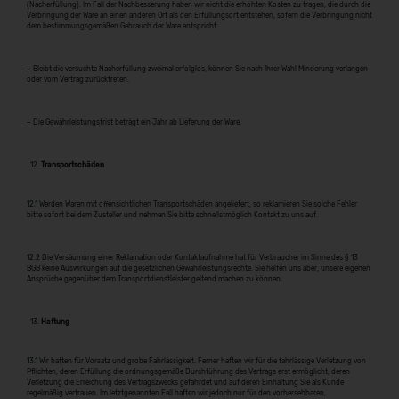
(Nacherfüllung). Im Fall der Nachbesserung haben wir nicht die erhöhten Kosten zu tragen, die durch die
Verbringung der Ware an einen anderen Ort als den Erfüllungsort entstehen, sofern die Verbringung nicht
dem bestimmungsgemäßen Gebrauch der Ware entspricht.
– Bleibt die versuchte Nacherfüllung zweimal erfolglos, können Sie nach Ihrer Wahl Minderung verlangen
oder vom Vertrag zurücktreten.
– Die Gewährleistungsfrist beträgt ein Jahr ab Lieferung der Ware.
Transportschäden
12.1 Werden Waren mit offensichtlichen Transportschäden angeliefert, so reklamieren Sie solche Fehler
bitte sofort bei dem Zusteller und nehmen Sie bitte schnellstmöglich Kontakt zu uns auf.
12.2 Die Versäumung einer Reklamation oder Kontaktaufnahme hat für Verbraucher im Sinne des § 13
BGB keine Auswirkungen auf die gesetzlichen Gewährleistungsrechte. Sie helfen uns aber, unsere eigenen
Ansprüche gegenüber dem Transportdienstleister geltend machen zu können.
Haftung
13.1 Wir haften für Vorsatz und grobe Fahrlässigkeit. Ferner haften wir für die fahrlässige Verletzung von
Pflichten, deren Erfüllung die ordnungsgemäße Durchführung des Vertrags erst ermöglicht, deren
Verletzung die Erreichung des Vertragszwecks gefährdet und auf deren Einhaltung Sie als Kunde
regelmäßig vertrauen. Im letztgenannten Fall haften wir jedoch nur für den vorhersehbaren,