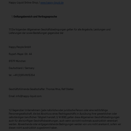
Happy-Liquid Online-Shop /
www.happy-liquid.de
Geltungsbereich und Vertragssprache
1.1 Die folgenden Allgemeinen Geschäftsbedingungen gelten für alle Angebote, Leistungen und
Lieferungen der sowie Bestellungen gegenüber der
Happy People GmbH
Rupert-Mayer-Str. 44
81379 München
Deutschland / Germany
tel.: +49.(0)89.41615354
Geschäftsführende Gesellschafter: Thomas Mrva, Ralf Steffan
Email: info@happy-liquid.com.
1.2 Gegenüber Unternehmern (jede natürliche oder juristische Person oder eine rechtsfähige
Personengesellschaft, die bei Abschluss eines Rechtsgeschäfts in Ausübung ihrer gewerblichen oder
selbständigen beruflichen Tätigkeit handelt, § 14 BGB) gelten diese Allgemeinen Geschäftsbedingungen
auch für alle künftigen Geschäftsbeziehungen, auch wenn sie nicht nochmals ausdrücklich vereinbart
werden. Abweichende oder entgegenstehende Bedingungen werden von uns nicht anerkannt, sofern wir
diesen nicht ausdrücklich zugestimmt haben.