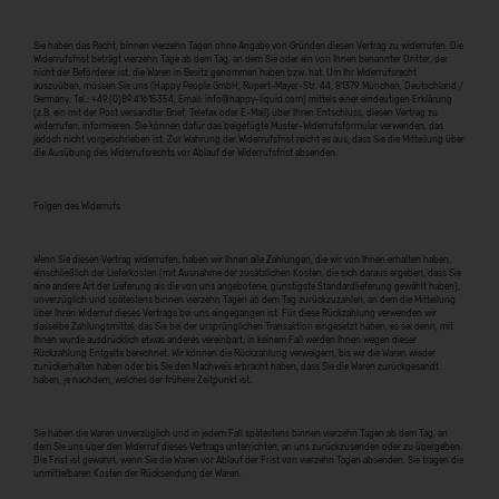
Sie haben das Recht, binnen vierzehn Tagen ohne Angabe von Gründen diesen Vertrag zu widerrufen. Die
Widerrufsfrist beträgt vierzehn Tage ab dem Tag, an dem Sie oder ein von Ihnen benannter Dritter, der
nicht der Beförderer ist, die Waren in Besitz genommen haben bzw. hat. Um Ihr Widerrufsrecht
auszuüben, müssen Sie uns (Happy People GmbH, Rupert-Mayer-Str. 44, 81379 München, Deutschland /
Germany, Tel.: +49.(0)89.41615354, Email: info@happy-liquid.com) mittels einer eindeutigen Erklärung
(z.B. ein mit der Post versandter Brief, Telefax oder E-Mail) über Ihren Entschluss, diesen Vertrag zu
widerrufen, informieren. Sie können dafür das beigefügte Muster-Widerrufsformular verwenden, das
jedoch nicht vorgeschrieben ist. Zur Wahrung der Widerrufsfrist reicht es aus, dass Sie die Mitteilung über
die Ausübung des Widerrufsrechts vor Ablauf der Widerrufsfrist absenden.
Folgen des Widerrufs
Wenn Sie diesen Vertrag widerrufen, haben wir Ihnen alle Zahlungen, die wir von Ihnen erhalten haben,
einschließlich der Lieferkosten (mit Ausnahme der zusätzlichen Kosten, die sich daraus ergeben, dass Sie
eine andere Art der Lieferung als die von uns angebotene, günstigste Standardlieferung gewählt haben),
unverzüglich und spätestens binnen vierzehn Tagen ab dem Tag zurückzuzahlen, an dem die Mitteilung
über Ihren Widerruf dieses Vertrags bei uns eingegangen ist. Für diese Rückzahlung verwenden wir
dasselbe Zahlungsmittel, das Sie bei der ursprünglichen Transaktion eingesetzt haben, es sei denn, mit
Ihnen wurde ausdrücklich etwas anderes vereinbart; in keinem Fall werden Ihnen wegen dieser
Rückzahlung Entgelte berechnet. Wir können die Rückzahlung verweigern, bis wir die Waren wieder
zurückerhalten haben oder bis Sie den Nachweis erbracht haben, dass Sie die Waren zurückgesandt
haben, je nachdem, welches der frühere Zeitpunkt ist.
Sie haben die Waren unverzüglich und in jedem Fall spätestens binnen vierzehn Tagen ab dem Tag, an
dem Sie uns über den Widerruf dieses Vertrags unterrichten, an uns zurückzusenden oder zu übergeben.
Die Frist ist gewahrt, wenn Sie die Waren vor Ablauf der Frist von vierzehn Tagen absenden. Sie tragen die
unmittelbaren Kosten der Rücksendung der Waren.