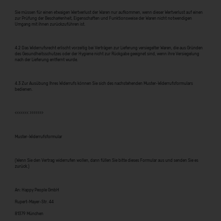
Sie müssen für einen etwaigen Wertverlust der Waren nur aufkommen, wenn dieser Wertverlust auf einen
zur Prüfung der Beschaffenheit, Eigenschaften und Funktionsweise der Waren nicht notwendigen
Umgang mit ihnen zurückzuführen ist.
4.2 Das Widerrufsrecht erlischt vorzeitig bei Verträgen zur Lieferung versiegelter Waren, die aus Gründen
des Gesundheitsschutzes oder der Hygiene nicht zur Rückgabe geeignet sind, wenn ihre Versiegelung
nach der Lieferung entfernt wurde.
4.3 Zur Ausübung Ihres Widerrufs können Sie sich des nachstehenden Muster-Widerrufsformulars
bedienen.
<<<<<<< >>>>>>>
Muster-Widerrufsformular
(Wenn Sie den Vertrag widerrufen wollen, dann füllen Sie bitte dieses Formular aus und senden Sie es
zurück.)
An: Happy People GmbH
Rupert-Mayer-Str. 44
81379 München