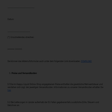
__________________
Datum
_______________
(*) Unzutreffendes streichen.
<<<<<<< >>>>>>>
Sie können das Widerrufsformular auch unter dem folgenden Link downloaden:
DOWNLOAD
Preise und Versandkosten
5.1 Die im Happy-Liquid Online-Shop angegebenen Preise enthalten die gesetzliche Mehrwertsteuer und
verstehen sich zzgl. der jeweiligen Versandkosten. Informationen zu unseren Versandkosten erhalten Sie
hier
.
5.2 Bei Lieferungen in Länder außerhalb der EU fallen gegebenenfalls zusätzliche Zölle, Steuern und
Gebühren an.