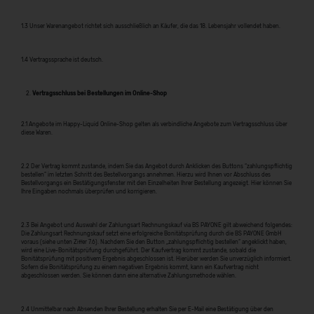
1.3 Unser Warenangebot richtet sich ausschließlich an Käufer, die das 18. Lebensjahr vollendet haben.
1.4 Vertragssprache ist deutsch.
Vertragsschluss bei Bestellungen im Online-Shop
2.1 Angebote im Happy-Liquid Online-Shop gelten als verbindliche Angebote zum Vertragsschluss über
diese Waren.
2.2 Der Vertrag kommt zustande, indem Sie das Angebot durch Anklicken des Buttons “zahlungspflichtig
bestellen” im letzten Schritt des Bestellvorgangs annehmen. Hierzu wird Ihnen vor Abschluss des
Bestellvorgangs ein Bestätigungsfenster mit den Einzelheiten Ihrer Bestellung angezeigt. Hier können Sie
Ihre Eingaben nochmals überprüfen und korrigieren.
2.3 Bei Angebot und Auswahl der Zahlungsart Rechnungskauf via BS PAYONE gilt abweichend folgendes:
Die Zahlungsart Rechnungskauf setzt eine erfolgreiche Bonitätsprüfung durch die BS PAYONE GmbH
voraus (siehe unten Ziffer 7.6). Nachdem Sie den Button „zahlungspflichtig bestellen“ angeklickt haben,
wird eine Live-Bonitätsprüfung durchgeführt. Der Kaufvertrag kommt zustande, sobald die
Bonitätsprüfung mit positivem Ergebnis abgeschlossen ist. Hierüber werden Sie unverzüglich informiert.
Sofern die Bonitätsprüfung zu einem negativen Ergebnis kommt, kann ein Kaufvertrag nicht
abgeschlossen werden. Sie können dann eine alternative Zahlungsmethode wählen.
2.4 Unmittelbar nach Absenden Ihrer Bestellung erhalten Sie per E-Mail eine Bestätigung über den