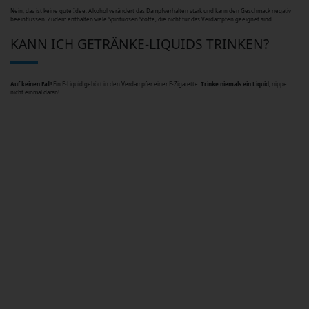
Nein, das ist keine gute Idee. Alkohol verändert das Dampfverhalten stark und kann den Geschmack negativ
beeinflussen. Zudem enthalten viele Spirituosen Stoffe, die nicht für das Verdampfen geeignet sind.
KANN ICH GETRÄNKE-LIQUIDS TRINKEN?
Auf keinen Fall!
Ein E-Liquid gehört in den Verdampfer einer E-Zigarette.
Trinke niemals ein Liquid
, nippe
nicht einmal daran!