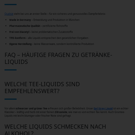
Qualität
steht bei uns an erster Stelle – für ein sicheres und genussvolles Dampferlebnis:
Made in Germany
– Entwicklung und Produktion in München
Pharmazeutische Qualität
– zertifizierte Rohstoffe
Frei von Diacetyl
– keine problematischen Zusatzstoffe
TPD-konform
– alle Liquids entsprechen den gesetzlichen Vorgaben
Eigene Herstellung
– keine Massenware, sondern kontrollierte Produktion
FAQ – HÄUFIGE FRAGEN ZU GETRÄNKE-
LIQUIDS
WELCHE TEE-LIQUIDS SIND
EMPFEHLENSWERT?
Vor allem
schwarzer und grüner Tee
erfreuen sich großer Beliebtheit. Unser
Earl Grey Liquid
ist ein echter
Klassiker – kräftig und herb mit einer feinen
Zitrusnote
, wie man es vom echten Tee kennt. Auch Grüntee-
Liquids mit leicht blumiger oder frischer Note sind gefragt.
WELCHE LIQUIDS SCHMECKEN NACH
ALKOHOL?