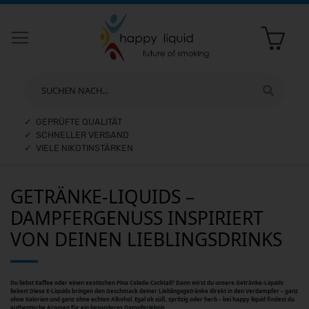
SUCHEN NACH...
✓ GEPRÜFTE QUALITÄT
✓ SCHNELLER VERSAND
✓ VIELE NIKOTINSTÄRKEN
GETRÄNKE-LIQUIDS –
DAMPFERGENUSS INSPIRIERT
VON DEINEN LIEBLINGSDRINKS
Du liebst Kaffee oder einen exotischen Pina Colada-Cocktail? Dann wirst du unsere Getränke-Liquids
lieben! Diese E-Liquids bringen den Geschmack deiner Lieblingsgetränke direkt in den Verdampfer – ganz
ohne Kalorien und ganz ohne echten Alkohol. Egal ob süß, spritzig oder herb – bei happy liquid findest du
authentische Aromen für ein besonderes Dampferlebnis.