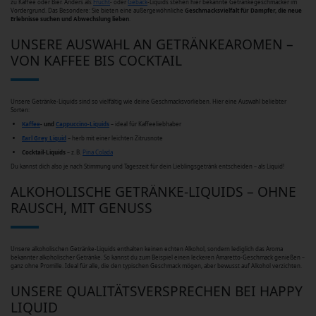
zu Kaffee oder Bier. Anders als
Frucht
- oder
Gebäck
-Liquids stehen hier bekannte Getränkegeschmäcker im
Vordergrund. Das Besondere: Sie bieten eine außergewöhnliche
Geschmacksvielfalt für Dampfer, die neue
Erlebnisse suchen und Abwechslung lieben
.
UNSERE AUSWAHL AN GETRÄNKEAROMEN –
VON KAFFEE BIS COCKTAIL
Unsere Getränke-Liquids sind so vielfältig wie deine Geschmacksvorlieben. Hier eine Auswahl beliebter
Sorten:
Kaffee
- und
Cappuccino-Liquids
– ideal für Kaffeeliebhaber
Earl Grey Liquid
– herb mit einer leichten Zitrusnote
Cocktail-Liquids
– z. B.
Pina Colada
Du kannst dich also je nach Stimmung und Tageszeit für dein Lieblingsgetränk entscheiden – als Liquid!
ALKOHOLISCHE GETRÄNKE-LIQUIDS – OHNE
RAUSCH, MIT GENUSS
Unsere alkoholischen Getränke-Liquids enthalten keinen echten Alkohol, sondern lediglich das Aroma
bekannter alkoholischer Getränke. So kannst du zum Beispiel einen leckeren Amaretto-Geschmack genießen –
ganz ohne Promille. Ideal für alle, die den typischen Geschmack mögen, aber bewusst auf Alkohol verzichten.
UNSERE QUALITÄTSVERSPRECHEN BEI HAPPY
LIQUID