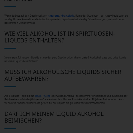
Wenn du Lust auf den Geschmack von
Amaretto
,
Pina Colada
, Rum oder Ouzo hast – bei happy liquid wirst du
fündig. Unsere Auswahl an alkoholisch inspirierten Liquids wächst ständig. Schreib uns gern, wenn du einen
bestimmten Drink vermisst!
WIE VIEL ALKOHOL IST IN SPIRITUOSEN-
LIQUIDS ENTHALTEN?
In unseren Spirituosen-Liquids ist nur der pure Geschmack enthalten, mit 0 % Alkohol. Vape and drive ist mit
unseren Liquids kein Problem.
MUSS ICH ALKOHOLISCHE LIQUIDS SICHER
AUFBEWAHREN?
Alle E-Liquids – egal ob mit
Tabak
-,
Frucht
- oder Alkohol-Aroma – sollten immer kindersicher und außerhalb der
Reichweite von Minderjährigen aufbewahrt werden. Unsere Produkte sind ab 18 Jahren freigegeben. Auch
wenn kein Alkohol enthalten ist, gelten für alle Liquids die gleichen Vorsichtsmaßnahmen.
DARF ICH MEINEM LIQUID ALKOHOL
BEIMISCHEN?