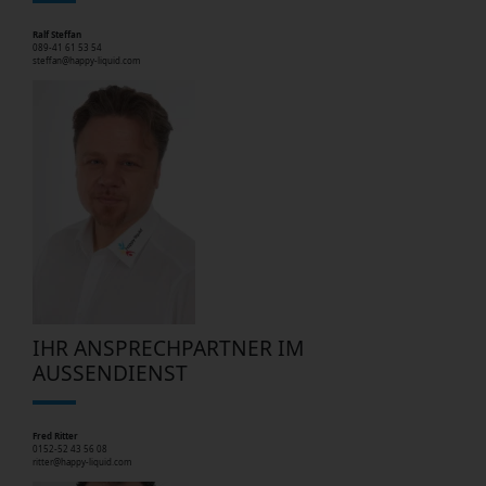
Ralf Steffan
089-41 61 53 54
steffan@happy-liquid.com
IHR ANSPRECHPARTNER IM
AUSSENDIENST
Fred Ritter
0152-52 43 56 08
ritter@happy-liquid.com