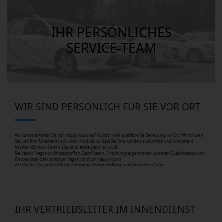
IHR PERSÖNLICHES
SERVICE-TEAM
WIR SIND PERSÖNLICH FÜR SIE VOR ORT
Als Kunde erhalten Sie von happy liquid auf Wunsch eine qualifizierte Betreuung vor Ort. Wir schulen
Sie und Ihre Mitarbeiter auf unser Produkt, so dass Sie Ihre Kunden ausführlich und kompetent
beraten können. Denn e Liquid ist
nicht
gleich e Liquid.
Sie haben Fragen zu Inhaltsstoffen, Zertifikaten, Forschungsergebnissen, unseren Qualitätsanspruch,
Werbemittel oder sonstige Fragen rund um happy liquid?
Wir sind für Sie persönlich da und stehen Ihnen mit Rede und Antwort zur Seite.
IHR VERTRIEBSLEITER IM INNENDIENST