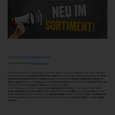
✔ exotisches
Drachenfrucht-Mango-Liquid
✔ sommerlich-kühles
Fresh Grape-Liquid
Die Sonne brennt, doch der Urlaub ist noch fern. Warum nicht geschmacklich in die Ferne schweifen?
Mit dem exotischen
Drachenfrucht-Mango-Liquid
holt man sich den Urlaub in die Dampfe! Eine
fein-
säuerliche Drachenfrucht
(auch
Pithaya
genannt) trifft auf eine
vollreife
,
saftig-süße Mango
. Ein
süßes Liquid
, das durch die
Pithaya
eine
erfrischende Note
bekommt. Urlaub in
Thailand
? Kann man
mit unserem neusten
Sommer-Liquid
auch zuhause genießen!
Ist der Sommer zu heiß? dann haben wir die
ultimative Erfrischung
für Euch: unser neues
Fresh
Grape-Liquid
! Saftige
rote Trauben
treffen auf erfrischendes
Cooling
, ohne daß die
Süße
darunter
leidet. Entwickelt extra für Dampfer, die die
gewisse Kühle
schätzen und lieben!
Kalt
und
erfrischend
,
ohne den Gaumen zu erfrieren! Und dadurch unterstreicht es die
fruchtige Süße
der
roten
,
reifen
Trauben
!