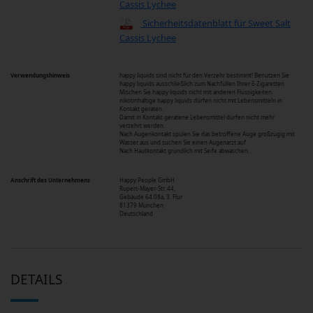
Cassis Lychee
Sicherheitsdatenblatt für Sweet Salt
Cassis Lychee
Verwendungshinweis
happy liquids sind nicht für den Verzehr bestimmt! Benutzen Sie
happy liquids ausschließlich zum Nachfüllen Ihrer E-Zigaretten.
Mischen Sie happy liquids nicht mit anderen Flüssigkeiten.
nikotinhaltige happy liquids dürfen nicht mit Lebensmitteln in
Kontakt geraten.
Damit in Kontakt geratene Lebensmittel dürfen nicht mehr
verzehrt werden.
Nach Augenkontakt spülen Sie das betroffene Auge großzügig mit
Wasser aus und suchen Sie einen Augenarzt auf
Nach Hautkontakt gründlich mit Seife abwaschen.
Anschrift des Unternehmens
Happy People GmbH
Rupert-Mayer-Str. 44,
Gebäude 64.08a, 3. Flur
81379 München
Deutschland
DETAILS