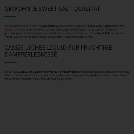
GEWOHNTE SWEET SALT QUALITÄT
Wie bei allen Produkten unserer
Sweet Salt Liquids
können Sie auch bei
Cassis Lychee
Liquid
auf höchste
Qualität vertrauen. Jedes Liquid wird aus sorgfältig ausgewählten Zutaten hergestellt, um Ihnen ein
geschmackvolles und befriedigendes Dampferlebnis zu bieten. Genießen Sie die
Sweet Salt
Linie mit dem
Wissen, dass Sie ein Produkt erhalten, das höchsten Ansprüchen gerecht wird.
CASSIS LYCHEE LIQUID FÜR FRUCHTIGE
DAMPFERLEBNISSE
Erleben Sie
Cassis Lychee
Liquid
von
Sweet Salt by happy liquid
und genießen Sie die perfekte Mischung aus
Süße und Kühle. Ideal für Dampfer, die fruchtige Aromen in der gewohnten
Qualität
schätzen. Lassen Sie sich
von diesem erfrischenden Geschmackserlebnis begeistern!