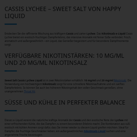
CASSIS LYCHEE – SWEET SALT VON HAPPY
LIQUID
Entdecken Sie die raffinierte Mischung aus kräftigem
Cassis
und zarter
Lychee
. Das
Nikotinsalz e-Liquid
Cassis
Lychee
bietet ein exotisch-fruchtiges Dampferlebnis, das intensive Aromatik mit feiner Süße verbindet. Frisch,
aromatisch und außergewöhnlich – ein Liquid, das Genießer begeistert und für besondere Dampfmomente
sorgt.
VERFÜGBARE NIKOTINSTÄRKEN: 10 MG/ML
UND 20 MG/ML NIKOTINSALZ
Sweet Salt Cassis Lychee Liquid
ist in zwei Nikotinstärken erhältlich:
10 mg/ml
und
20 mg/ml
Nikotinsalz
. Die
Verwendung von hochwertigem
Nikotinsalz
sorgt für eine schnellere Nikotinaufnahme und ein sanftes
Dampferlebnis. So können Sie auch bei höherem Nikotingehalt den vollen Geschmack genießen, ohne
unangenehmen
Throat Hit
.
SÜSSE UND KÜHLE IN PERFEKTER BALANCE
Dieses e-Liquid vereint die natürliche kräftige Aromatik der
Cassis
und den exotische Note der
Lychee
mit
einer erfrischenden Kühle, die das Dampfen zu einem besonderen Erlebnis macht. Die Kombination aus süß-
exotisch mit kühlen Aromen sorgt dafür, dass Sie immer wieder zu diesem Liquid greifen möchten. Ideal für
Dampfer, die fruchtige Geschmäcker lieben, ein außergewöhnliches
Nikotinsalz-Liquid
suchen und eine
angenehme Frische bevorzugen.