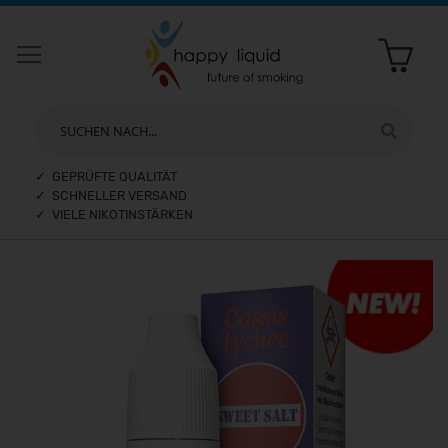
SUCHEN NACH...
✓ GEPRÜFTE QUALITÄT
✓ SCHNELLER VERSAND
✓ VIELE NIKOTINSTÄRKEN
Zum
Ende
der
Bildergalerie
springen