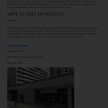
You are looking for a vaper store with a first-class liquid selection? On top of that, this vape store
should offer competent and individual advice on all aspects of the hardware of an e-cigarette? Then
buy your happy liquids in one of the vape stores in Munich listed here
VAPE STORES IN MUNICH
The following vape stores in Munich carry a wide range of products from happy liquid. Normally, you
can even try our e-liquids there for free - and if you like them, of course, buy them directly in the
store! In addition, the specialist staff in the vape stores in Munich that carry our products will advise
you individually and neutrally on tanks, coils and other accessories for e-cigarettes.
Dann lieber Dampfen
Lützelsteiner Str. 20
80939 München
(Schwabing-Freimann)
089 21 63 72 83