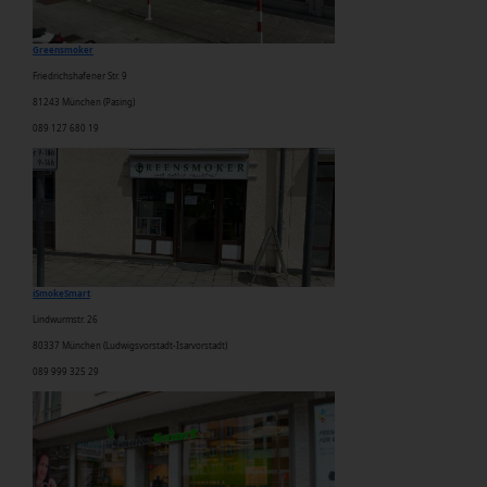
Greensmoker
Friedrichshafener Str. 9
81243 München (Pasing)
089 127 680 19
iSmokeSmart
Lindwurmstr. 26
80337 München (Ludwigsvorstadt-Isarvorstadt)
089 999 325 29