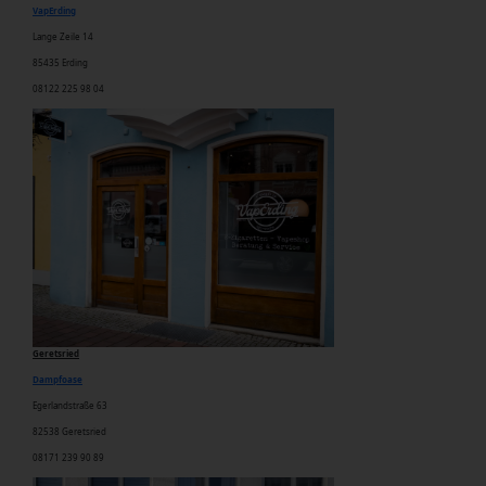
VapErding
Lange Zeile 14
85435 Erding
08122 225 98 04
Geretsried
Dampfoase
Egerlandstraße 63
82538 Geretsried
08171 239 90 89