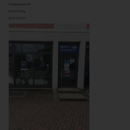
Heiliggeistgasse 28
8
5354 Freising
08161 91 07 51