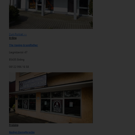
Zum Portrait >>
Erding
The Vaping Grandfather
Liegnitzerstr. 47
85435 Erding
08122 996 16 58
Freising
Rockys Dampferecke