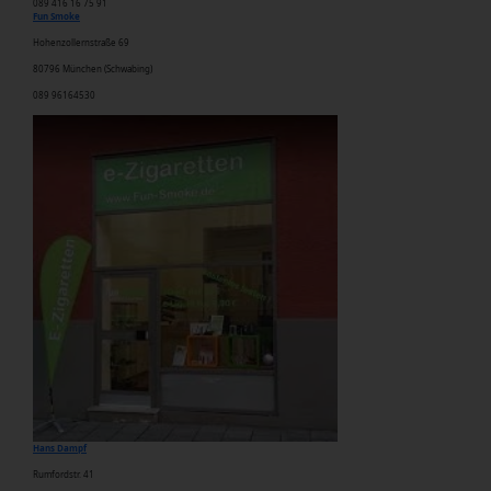
089 416 16 75 91
Fun Smoke
Hohenzollernstraße 69
80796 München (Schwabing)
089 96164530
Hans Dampf
Rumfordstr. 41