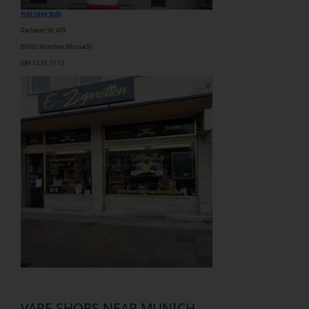
Wild Vape Bulls
Dachauer Str. 409
80992 München
(Moosach)
089 14 33 77 73
VAPE SHOPS NEAR MUNICH