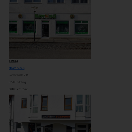
Gilching
Steam Rebels
Römerstraße 73A
82205 Gilching
08105 773 05 60