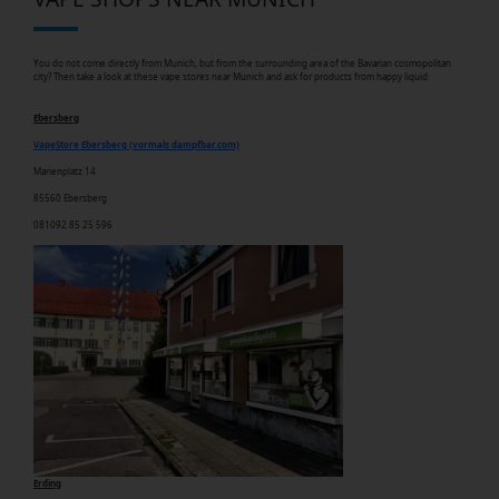
You do not come directly from Munich, but from the surrounding area of the Bavarian cosmopolitan
city? Then take a look at these vape stores near Munich and ask for products from happy liquid:
Ebersberg
VapeStore Ebersberg (vormals dampfbar.com)
Marienplatz 14
85560 Ebersberg
081092 85 25 596
Erding