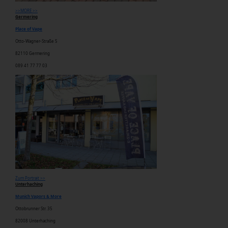
>>MORE >>
Germering
Place of Vape
Otto-Wagner-Straße 5
82110 Germering
089 41 77 77 03
Zum Portrait >>
Unterhaching
Munich Vapors & More
Ottobrunner Str.
35
82008 Unterhaching