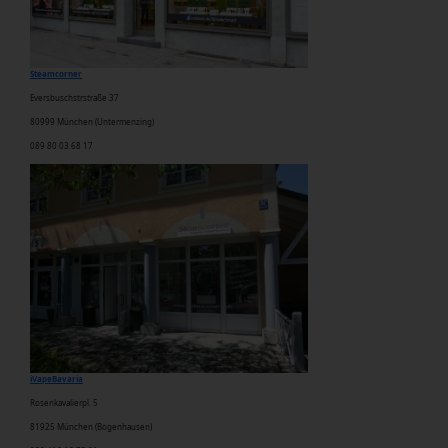
Steamcorner
Eversbuschstrstraße 37
80999 München
(Untermenzing)
089 80 03 68 17
iVapeBavari
a
Rosenkavalierpl. 5
81925 München
(Bogenhausen)