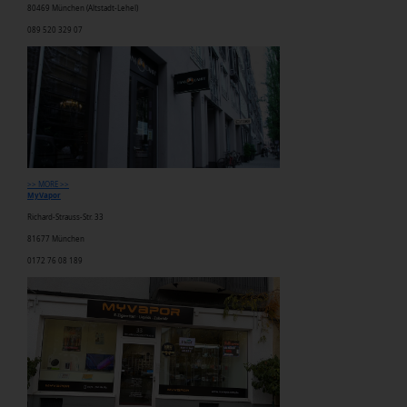
80469 München (Altstadt-Lehel)
089 520 329 07
>> MORE >>
MyVapor
Richard-Strauss-Str. 33
81677 München
0172 76 08 189