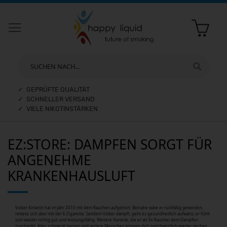
SUCHEN NACH...
✓ GEPRÜFTE QUALITÄT
✓ SCHNELLER VERSAND
✓ VIELE NIKOTINSTÄRKEN
EZ:STORE: DAMPFEN SORGT FÜR
ANGENEHME
KRANKENHAUSLUFT
Volker Kinkelin hat im Jahr 2010 mit dem Rauchen aufgehört. Beinahe wäre er rückfällig geworden,
rettete sich aber mit der E-Zigarette. Seitdem Volker dampft, geht es gesundheitlich aufwärts; er fühlt
sich wieder richtig gut und leistungsfähig. Weitere Vorteile, die er als Ex-Raucher dem Dampfen
zuschreibt: Alles schmeckt besser und andere Menschen können dich sprichwörtlich wieder riechen.