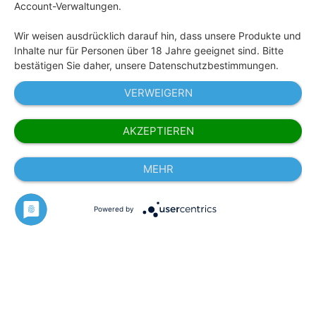
Account-Verwaltungen.
Wir weisen ausdrücklich darauf hin, dass unsere Produkte und
Inhalte nur für Personen über 18 Jahre geeignet sind. Bitte
bestätigen Sie daher, unsere Datenschutzbestimmungen.
* Alle angezeigten Preise inkl. gesetzl. MwSt. zzgl.
VERWEIGERN
Versandkosten und ggf. Nachnahmegebühren.
AKZEPTIEREN
© 2026 Happy People GmbH - Liquids für eZigaretten.
Made in Germany. Alle Rechte vorbehalten.
MEHR
Jugendschutz
AGB
Datenschutz
Impressum
Powered by