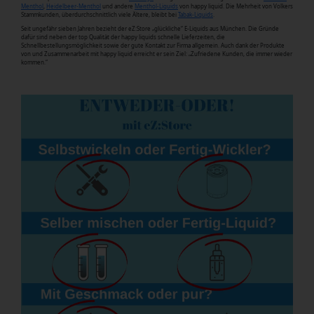
Menthol
,
Heidelbeer-Menthol
und andere
Menthol-Liquids
von happy liquid. Die Mehrheit von Volkers
Stammkunden, überdurchschnittlich viele Ältere, bleibt bei
Tabak-Liquids
.
Seit ungefähr sieben Jahren bezieht der eZ:Store „glückliche“ E-Liquids aus München. Die Gründe
dafür sind neben der top Qualität der happy liquids schnelle Lieferzeiten, die
Schnellbestellungsmöglichkeit sowie der gute Kontakt zur Firma allgemein. Auch dank der Produkte
von und Zusammenarbeit mit happy liquid erreicht er sein Ziel: „Zufriedene Kunden, die immer wieder
kommen.“