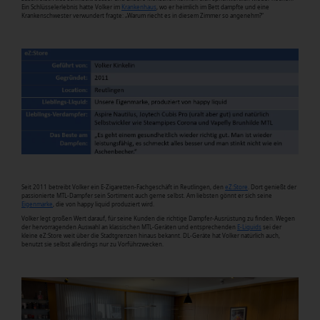
Ein Schlüsselerlebnis hatte Volker im
Krankenhaus
, wo er heimlich im Bett dampfte und eine
Krankenschwester verwundert fragte: „Warum riecht es in diesem Zimmer so angenehm?“
Seit 2011 betreibt Volker ein E-Zigaretten-Fachgeschäft in Reutlingen, den
eZ:Store
. Dort genießt der
passionierte MTL-Dampfer sein Sortiment auch gerne selbst. Am liebsten gönnt er sich seine
Eigenmarke
, die von happy liquid produziert wird.
Volker legt großen Wert darauf, für seine Kunden die richtige Dampfer-Ausrüstung zu finden. Wegen
der hervorragenden Auswahl an klassischen MTL-Geräten und entsprechenden
E-Liquids
sei der
kleine eZ:Store weit über die Stadtgrenzen hinaus bekannt. DL-Geräte hat Volker natürlich auch,
benutzt sie selbst allerdings nur zu Vorführzwecken.