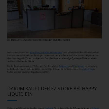
Die erste Adresse für professionelle Beratung in Reutligen: eZ:Store
Weitere Vorzüge seines
Vape Shops in Baden-Württemberg
sieht Volker in der Erreichbarkeit seines
Ladens etwas außerhalb der Reutlinger Innenstadt, der Autofahrer mit kostenlosen Parkplätzen vor
dem Haus begrüßt. Zudem punktet sein Dampfer-Store als ehemalige Sparkassenfiliale mit einem
seriös-nüchternen Ambiente.
Für die Beratung nimmt sich Volker viel Zeit. Gerade bei
Anfängern
und
Umsteigern
sei es wichtig,
geduldig alle Fragen zu beantworten, die richtige E-Zigarette für die gewünschte
Zugtechnik
zu
finden und das passende Liquid auszuwählen.
DARUM KAUFT DER EZ:STORE BEI HAPPY
LIQUID EIN
Volker empfiehlt seinen Kunden sowohl
fruchtige
Flüssigkeiten für die E-Zigarette als auch
Erdbeer-