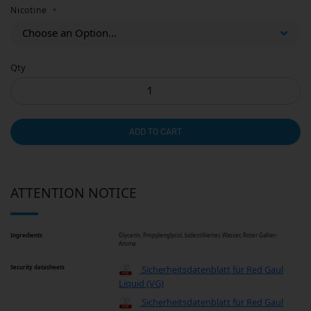
Nicotine
Qty
ADD TO CART
ATTENTION NOTICE
Ingredients
Glycerin, Propylenglycol, bidestilliertes Wasser, Roter Gallier-
Aroma
Security datasheets
Sicherheitsdatenblatt für Red Gaul
Liquid (VG)
Sicherheitsdatenblatt für Red Gaul