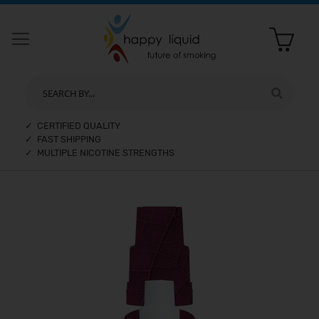
SEARCH BY...
✓ CERTIFIED QUALITY
✓ FAST SHIPPING
✓ MULTIPLE NICOTINE STRENGTHS
Skip
to
the
end
of
the
images
gallery