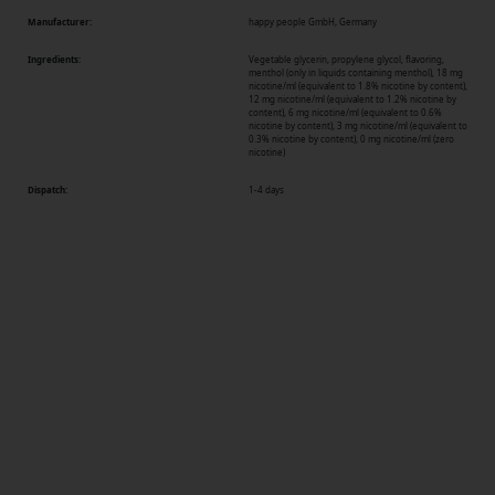
Manufacturer:
happy people GmbH, Germany
Ingredients:
Vegetable glycerin, propylene glycol, flavoring,
menthol (only in liquids containing menthol), 18 mg
nicotine/ml (equivalent to 1.8% nicotine by content),
12 mg nicotine/ml (equivalent to 1.2% nicotine by
content), 6 mg nicotine/ml (equivalent to 0.6%
nicotine by content), 3 mg nicotine/ml (equivalent to
0.3% nicotine by content), 0 mg nicotine/ml (zero
nicotine)
Dispatch:
1-4 days