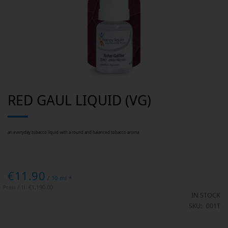
Skip
RED GAUL LIQUID (VG)
to
the
beginning
of
the
images
an everyday tobacco liquid with a round and balanced tobacco aroma
gallery
€11.90
/ 10 ml *
Preis / 1l:
€1,190.00
IN STOCK
SKU
001T