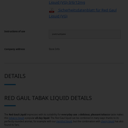
Liquid (VG)-3/6/12mg
Sicherheitsdatenblatt für Red Gaul
Liquid (VG)
Instructions of use
instructions
Company address
Store Info
DETAILS
RED GAUL TABAK LIQUID DETAILS
The
Red Gaul Liquid
impresses with its suitability for
everyday
use
: a
delicious
,
pleasant
tobacco
taste makes
this
tobacco liquid
a popular
all-day liquid
. The Red Gaul liquid can be combined in many ways thanks to its
perfectly rounded aromas, for example with our
menthol liquid
, but the combination with
cherry liquid
has also
found its fans.