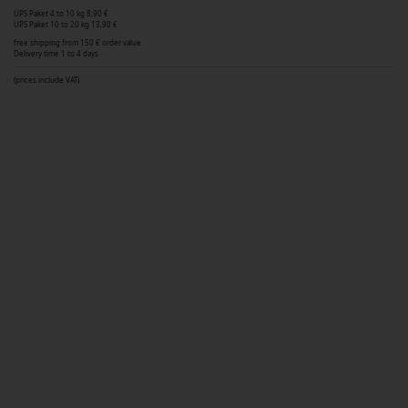
UPS Paket 4 to 10 kg 8,90 €
UPS Paket 10 to 20 kg 13,90 €
free shipping from 150 € order value
Delivery time 1 to 4 days
(prices include VAT).