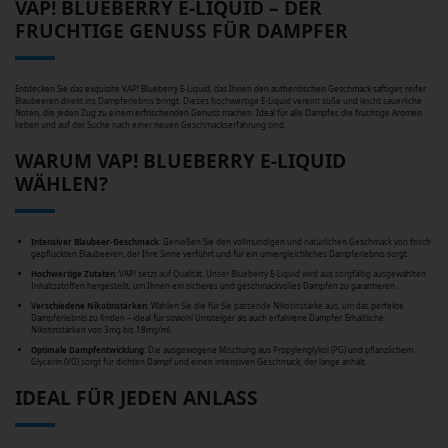
VAP! BLUEBERRY E-LIQUID – DER
FRUCHTIGE GENUSS FÜR DAMPFER
Entdecken Sie das exquisite VAP! Blueberry E-Liquid, das Ihnen den authentischen Geschmack saftiger, reifer
Blaubeeren direkt ins Dampferlebnis bringt. Dieses hochwertige E-Liquid vereint süße und leicht säuerliche
Noten, die jeden Zug zu einem erfrischenden Genuss machen. Ideal für alle Dampfer, die fruchtige Aromen
lieben und auf der Suche nach einer neuen Geschmackserfahrung sind.
WARUM VAP! BLUEBERRY E-LIQUID
WÄHLEN?
Intensiver Blaubeer-Geschmack
: Genießen Sie den vollmundigen und natürlichen Geschmack von frisch
gepflückten Blaubeeren, der Ihre Sinne verführt und für ein unvergleichliches Dampferlebnis sorgt.
Hochwertige Zutaten
: VAP! setzt auf Qualität. Unser Blueberry E-Liquid wird aus sorgfältig ausgewählten
Inhaltsstoffen hergestellt, um Ihnen ein sicheres und geschmackvolles Dampfen zu garantieren.
Verschiedene Nikotinstärken
: Wählen Sie die für Sie passende Nikotinstärke aus, um das perfekte
Dampferlebnis zu finden – ideal für sowohl Umsteiger als auch erfahrene Dampfer. Erhältliche
Nikotinstärken von 3mg bis 18mg/ml.
Optimale Dampfentwicklung
: Die ausgewogene Mischung aus Propylenglykol (PG) und pflanzlichem
Glycerin (VG) sorgt für dichten Dampf und einen intensiven Geschmack, der lange anhält.
IDEAL FÜR JEDEN ANLASS