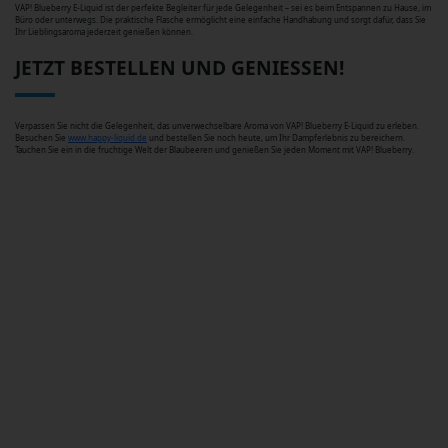
VAP! Blueberry E-Liquid ist der perfekte Begleiter für jede Gelegenheit – sei es beim Entspannen zu Hause, im
Büro oder unterwegs. Die praktische Flasche ermöglicht eine einfache Handhabung und sorgt dafür, dass Sie
Ihr Lieblingsaroma jederzeit genießen können.
JETZT BESTELLEN UND GENIESSEN!
Verpassen Sie nicht die Gelegenheit, das unverwechselbare Aroma von VAP! Blueberry E-Liquid zu erleben.
Besuchen Sie
www.happy-liquid.de
und bestellen Sie noch heute, um Ihr Dampferlebnis zu bereichern.
Tauchen Sie ein in die fruchtige Welt der Blaubeeren und genießen Sie jeden Moment mit VAP! Blueberry.