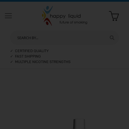
SEARCH BY...
✓ CERTIFIED QUALITY
✓ FAST SHIPPING
✓ MULTIPLE NICOTINE STRENGTHS
Skip
to
the
end
of
the
images
gallery