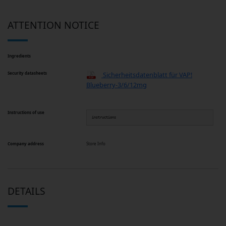
ATTENTION NOTICE
Ingredients
Security datasheets
Sicherheitsdatenblatt für VAP!
Blueberry-3/6/12mg
Instructions of use
instructions
Company address
Store Info
DETAILS