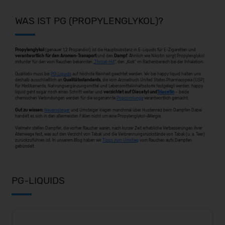
WAS IST PG (PROPYLENGLYKOL)?
Propylenglykol
(genauer 1,2 Propandiol) ist die Hauptsubstanz in E-Liquids für E-Zigaretten und
verantwortlich für den Aromen-Transport
und den
Dampf
. Ähnlich wie Nikotin sorgt Propylenglykol
mitunter für den vom Rauchen bekannten „
Throat-Hit
“, den „Kick” im Rachenbereich bei der Inhalation.
Qualitativ muss bei
PG-Liquids
auf höchste Reinheit geachtet werden. Wir bei happy liquid halten uns
deshalb ausschließlich an
Qualitätsstandards
, die vom Arzneibuch United States Pharmacopeia (USP)
für Medikamente, Nahrungsergänzungsmittel und Lebensmittelinhaltsstoffe festgelegt werden. happy
liquid geht sogar noch einen Schritt weiter und
verzichtet
auf
Diacetyl und
Triacetin
– beide
chemischen Verbindungen werden für die sogenannte
Popcornlunge
verantwortlich gemacht.
Gut zu wissen:
Neueinsteiger
und Umsteiger klagen manchmal über Hustenreiz beim Dampfen Dabei
handelt es sich in den allermeisten Fällen nicht um eine Propylenglykol-Allergie.
Vielmehr stellen Dampfer, die vorher Raucher waren, nach kurzer Zeit erhebliche Verbesserungen ihrer
Atemwege fest, was auf den Verzicht von Tabak und die Verbrennungsrückstände von Tabak (u. a. Teer)
zurückzuführen ist. In unserem Blog haben wir
Tipps zum Umstieg
vom Rauchen aufs Dampfen
gebündelt.
PG-LIQUIDS