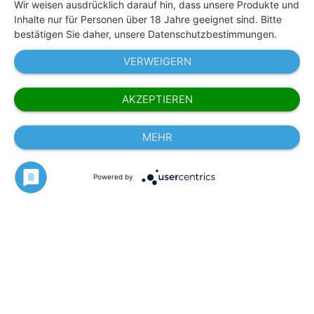
Wir weisen ausdrücklich darauf hin, dass unsere Produkte und
Inhalte nur für Personen über 18 Jahre geeignet sind. Bitte
bestätigen Sie daher, unsere Datenschutzbestimmungen.
VERWEIGERN
AKZEPTIEREN
* Alle angezeigten Preise inkl. gesetzl. MwSt. zzgl.
Versandkosten und ggf. Nachnahmegebühren.
MEHR
© 2026 Happy People GmbH - Liquids für eZigaretten.
Made in Germany. Alle Rechte vorbehalten.
Jugendschutz
AGB
Datenschutz
Impressum
Powered by