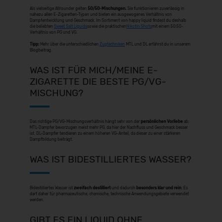
Als vielseitige Allrounder gelten
50/50-Mischungen.
Sie funktionieren zuverlässig in
nahezu allen E-Zigaretten-Typen und bieten ein ausgewogenes Verhältnis von
Dampfentwicklung und Geschmack.
Im Sortiment von happy liquid findest du deshalb
die beliebten
Sweet Salt Liquids
sowie die praktischen
Nikotin Shots
mit einem 50:50-
Verhältnis von PG und VG.
Tipp:
Mehr über die unterschiedlichen
Zugtechniken
MTL und DL erfährst du in unserem
Blogbeitrag.
WAS IST FÜR MICH/MEINE E-
ZIGARETTE DIE BESTE PG/VG-
MISCHUNG?
Das richtige PG/VG-Mischungsverhältnis hängt sehr von der
persönlichen Vorliebe
ab:
MTL-Dampfer bevorzugen meist mehr PG, da hier der Nachfluss und Geschmack besser
ist. DL-Dampfer tendieren zu einem höheren VG-Anteil, da dieser zu einer stärkeren
Dampfbildung beiträgt.
WAS IST BIDESTILLIERTES WASSER?
Bidestilliertes Wasser ist
zweifach destilliert
und dadurch
besonders klar und rein
. Es
darf daher für pharmazeutische, chemische, technische Anwendungsgebiete verwendet
werden.
GIBT ES EIN LIQUID OHNE