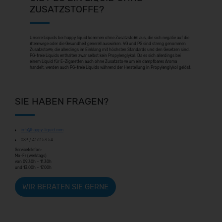
ZUSATZSTOFFE?
Unsere Liquids bei happy liquid kommen ohne Zusatzstoffe aus, die sich negativ auf die
Atemwege oder die Gesundheit generell auswirken. VG und PG sind streng genommen
Zusatzstoffe, die allerdings im Einklang mit höchsten Standards und den Gesetzen sind.
PG-freie Liquids enthalten zwar selbst kein Propylenglykol. Da es sich allerdings bei
einem Liquid für E-Zigaretten auch ohne Zusatzstoffe um ein dampfbares Aroma
handelt, werden auch PG-freie Liquids während der Herstellung in Propylenglykol gelöst.
SIE HABEN FRAGEN?
info@happy-liquid.com
089 / 41 61 53 54
Servicetelefon:
Mo-Fr (werktags)
von 09.30h – 11.30h
und 13.00h – 17.00h
WIR BERATEN SIE GERNE