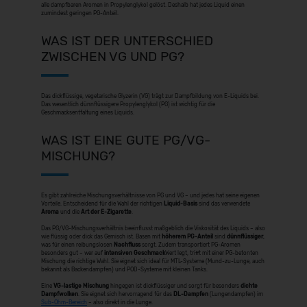
alle dampfbaren Aromen in Propylenglykol gelöst. Deshalb hat jedes Liquid einen
zumindest geringen PG-Anteil.
WAS IST DER UNTERSCHIED
ZWISCHEN VG UND PG?
Das dickflüssige, vegetarische Glyzerin (VG) trägt zur Dampfbildung von E-Liquids bei.
Das wesentlich dünnflüssigere Propylenglykol (PG) ist wichtig für die
Geschmacksentfaltung eines Liquids.
WAS IST EINE GUTE PG/VG-
MISCHUNG?
Es gibt zahlreiche Mischungsverhältnisse von PG und VG – und jedes hat seine eigenen
Vorteile. Entscheidend für die Wahl der richtigen
Liquid-Basis
sind das verwendete
Aroma
und die
Art der E-Zigarette
.
Das PG/VG-Mischungsverhältnis beeinflusst maßgeblich die Viskosität des Liquids – also
wie flüssig oder dick das Gemisch ist. Basen mit
höherem PG-Anteil
sind
dünnflüssiger
,
was für einen reibungslosen
Nachfluss
sorgt. Zudem transportiert PG-Aromen
besonders gut – wer auf
intensiven Geschmack
Wert legt, trifft mit einer PG-betonten
Mischung die richtige Wahl. Sie eignet sich ideal für MTL-Systeme (Mund-zu-Lunge, auch
bekannt als Backendampfen) und POD-Systeme mit kleinen Tanks.
Eine
VG-lastige Mischung
hingegen ist dickflüssiger und sorgt für besonders
dichte
Dampfwolken
. Sie eignet sich hervorragend für das
DL-Dampfen
(Lungendampfen) im
Sub-Ohm-Bereich
– also direkt in die Lunge.