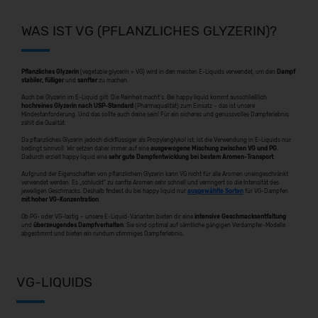
WAS IST VG (PFLANZLICHES GLYZERIN)?
Pflanzliches Glyzerin
(vegetable glycerin = VG) wird in den meisten E-Liquids verwendet, um den
Dampf
stabiler, fülliger
und
sanfter
zu machen.
Auch bei Glyzerin im E-Liquid gilt: Die Reinheit macht’s. Bei happy liquid kommt ausschließlich
hochreines Glyzerin nach USP-Standard
(Pharmaqualität) zum Einsatz – das ist unsere
Mindestanforderung. Und das sollte auch deine sein! Für ein sicheres und genussvolles Dampferlebnis
zählt die Qualität.
Da pflanzliches Glyzerin jedoch dickflüssiger als Propylenglykol ist, ist die Verwendung in E-Liquids nur
bedingt sinnvoll. Wir setzen daher immer auf eine
ausgewogene Mischung zwischen VG und PG
.
Dadurch erzielt happy liquid eine
sehr gute Dampfentwicklung bei bestem Aromen-Transport
.
Aufgrund der Eigenschaften von pflanzlichem Glyzerin kann VG nicht für alle Aromen uneingeschränkt
verwendet werden. Es „schluckt” zu sanfte Aromen sehr schnell und verringert so die Intensität des
jeweiligen Geschmacks. Deshalb findest du bei happy liquid nur
ausgewählte Sorten
für VG-Dampfen
mit hoher VG-Konzentration
.
Ob PG- oder VG-lastig – unsere E-Liquid-Varianten bieten dir eine
intensive Geschmacksentfaltung
und
überzeugendes Dampfverhalten
. Sie sind optimal auf sämtliche gängigen Verdampfer-Modelle
abgestimmt und bieten ein rundum stimmiges Dampferlebnis.
VG-LIQUIDS