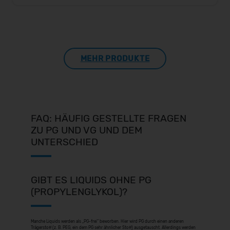
MEHR PRODUKTE
FAQ: HÄUFIG GESTELLTE FRAGEN
ZU PG UND VG UND DEM
UNTERSCHIED
GIBT ES LIQUIDS OHNE PG
(PROPYLENGLYKOL)?
Manche Liquids werden als „PG-frei“ beworben. Hier wird PG durch einen anderen
Trägerstoff (z. B. PEG, ein dem PG sehr ähnlicher Stoff) ausgetauscht. Allerdings werden