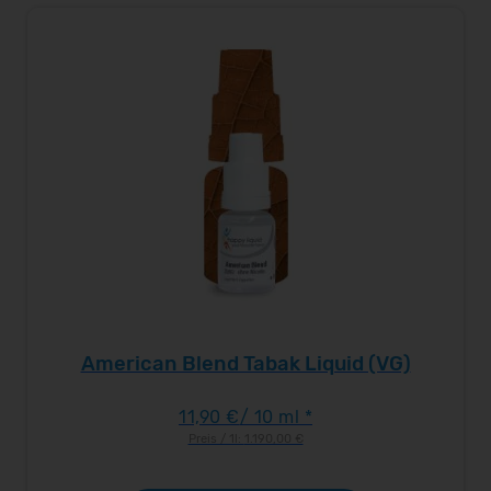
American Blend Tabak Liquid (VG)
11,90 €
/ 10 ml *
Preis / 1l:
1.190,00 €