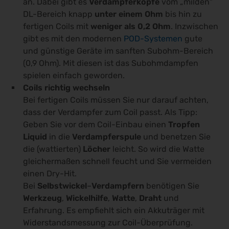
an. Dabei gibt es
Verdampferköpfe
vom „milden“
DL-Bereich knapp
unter einem Ohm
bis hin zu
fertigen Coils mit
weniger als 0,2 Ohm
. Inzwischen
gibt es mit den modernen
POD-Systemen
gute
und günstige Geräte im sanften Subohm-Bereich
(0,9 Ohm). Mit diesen ist das Subohmdampfen
spielen einfach geworden.
Coils richtig wechseln
Bei fertigen Coils müssen Sie nur darauf achten,
dass der Verdampfer zum Coil passt. Als Tipp:
Geben Sie vor dem Coil-Einbau einen
Tropfen
Liquid
in die
Verdampferspule
und benetzen Sie
die (wattierten)
Löcher
leicht. So wird die Watte
gleichermaßen schnell feucht und Sie vermeiden
einen Dry-Hit.
Bei
Selbstwickel
–
Verdampfern
benötigen Sie
Werkzeug
,
Wickelhilfe
,
Watte
,
Draht
und
Erfahrung. Es empfiehlt sich ein Akkuträger mit
Widerstandsmessung zur Coil-Überprüfung.