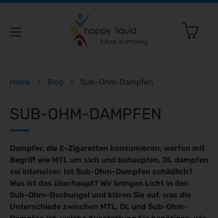
etten: Was gerade geplant ist – und was das für dich bedeut
Home
›
Blog
›
Sub-Ohm-Dampfen
irklich vegan?
SUB-OHM-DAMPFEN
 nicht
 die Liquidsteuer
 Rauchen
Dampfer, die E-Zigaretten konsumieren, werfen mit
quid und synthetischen Cannabinoiden
en
rund um E-Zigaretten einfach erklärt
Begriff wie MTL um sich und behaupten, DL dampfen
iquids gehören
sei intensiver. Ist Sub-Ohm-Dampfen schädlich?
t’s richtig!
Was ist das überhaupt? Wir bringen Licht in den
Sub-Ohm-Dschungel und klären Sie auf, was die
ng & Funktion
Unterschiede zwischen MTL, DL und Sub-Ohm-