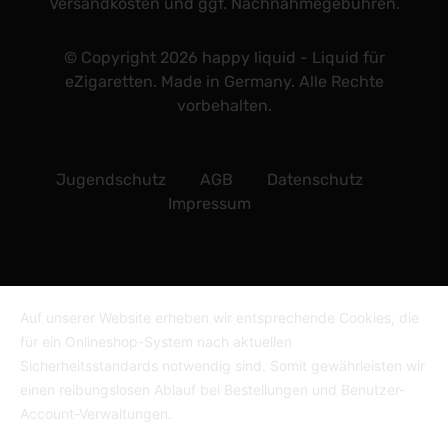
Versandkosten und ggf. Nachnahmegebühren.
© Copyright 2026 happy liquid - Liquid für
eZigaretten. Made in Germany. Alle Rechte
vorbehalten.
Jugendschutz
AGB
Datenschutz
Impressum
Auf unserer Website erheben wir entsprechende Cookies, die
für ein Onlineshop-System nach aktuellen
Sicherheitsstandards notwendig sind. Somit gewährleisten wir
einen reibungslosen Ablauf bei Bestellungen und Benutzer-
Account-Verwaltungen.