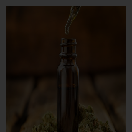
idsteuer zu umgehen?
ids