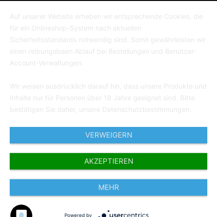
Auf unserer Website erheben wir entsprechende Cookies, die
für ein Onlineshop-System nach aktuellen
Sicherheitsstandards notwendig sind. Somit gewährleisten wir
einen reibungslosen Ablauf bei Bestellungen und Benutzer-
Account-Verwaltungen.
Wir weisen ausdrücklich darauf hin, dass unsere Produkte und
Inhalte nur für Personen über 18 Jahre geeignet sind. Bitte
bestätigen Sie daher, unsere Datenschutzbestimmungen.
VERWEIGERN
AKZEPTIEREN
MEHR
Powered by