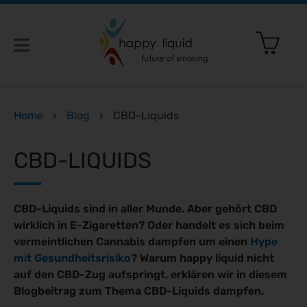
etten: Was gerade geplant ist – und was das für dich bedeut
Home
›
Blog
›
CBD-Liquids
irklich vegan?
CBD-LIQUIDS
 nicht
 die Liquidsteuer
 Rauchen
CBD-Liquids sind in aller Munde. Aber gehört CBD
quid und synthetischen Cannabinoiden
en
rund um E-Zigaretten einfach erklärt
wirklich in E-Zigaretten? Oder handelt es sich beim
iquids gehören
vermeintlichen Cannabis dampfen um einen
Hype
t’s richtig!
mit Gesundheitsrisiko
? Warum happy liquid nicht
auf den CBD-Zug aufspringt, erklären wir in diesem
ng & Funktion
Blogbeitrag zum Thema CBD-Liquids dampfen.