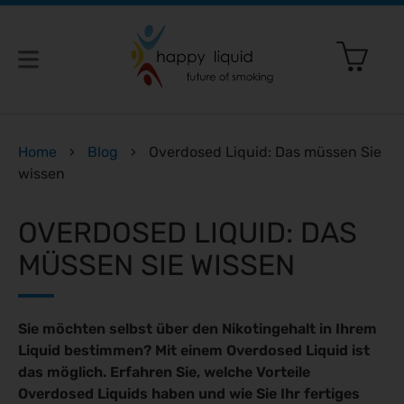
etten: Was gerade geplant ist – und was das für dich bedeut
Home
›
Blog
›
Overdosed Liquid: Das müssen Sie
wissen
irklich vegan?
OVERDOSED LIQUID: DAS
 nicht
 die Liquidsteuer
MÜSSEN SIE WISSEN
 Rauchen
quid und synthetischen Cannabinoiden
en
rund um E-Zigaretten einfach erklärt
iquids gehören
t’s richtig!
Sie möchten selbst über den Nikotingehalt in Ihrem
Liquid bestimmen? Mit einem Overdosed Liquid ist
ng & Funktion
das möglich. Erfahren Sie, welche Vorteile
Overdosed Liquids haben und wie Sie Ihr fertiges