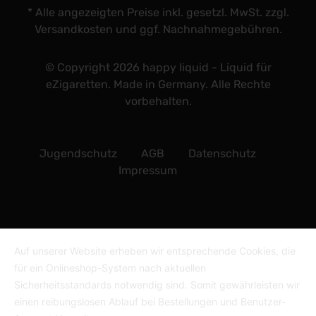
* Alle angezeigten Preise inkl. gesetzl. MwSt. zzgl.
Versandkosten und ggf. Nachnahmegebühren.
© Copyright 2026 happy liquid - Liquid für
eZigaretten. Made in Germany. Alle Rechte
vorbehalten.
Jugendschutz
AGB
Datenschutz
Impressum
Auf unserer Website erheben wir entsprechende Cookies, die
für ein Onlineshop-System nach aktuellen
Sicherheitsstandards notwendig sind. Somit gewährleisten wir
einen reibungslosen Ablauf bei Bestellungen und Benutzer-